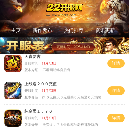
主页
新作发布
热门推荐
资讯更新
更新时间：2025-11-03
天青复古
详情
开服时间：
11月/03日
版本介绍：
不看网站终身后悔
上线送２００充值
详情
开服时间：
11月/03日
版本介绍：
荐 ０元白玩０元通关０元装逼０元满赞
纯金币１．７６
详情
开服时间：
11月/03日
版本介绍：
免费１．７６金币屌丝老板都爱玩的