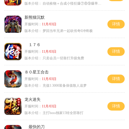
版本介绍：
自动捡物＋合成小怪狂爆⑦⑧⑨爆率+９
新熊猫沉默
详情
开服时间：
11月/03日
版本介绍：
梦回当年兄弟一起砍传奇0冲终极
１７６
详情
开服时间：
11月/03日
版本介绍：
只卖会员一切靠打升级免费
８０星王合击
详情
开服时间：
11月/03日
版本介绍：
充值1:3000装备保值散人追梦
龙火迷失
详情
开服时间：
11月/03日
版本介绍：
主打boss独家15转全部靠打
最快的刀