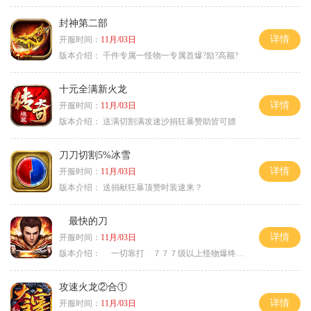
封神第二部
详情
开服时间：
11月/03日
版本介绍：
千件专属一怪物一专属首爆?励?高额?
十元全满新火龙
详情
开服时间：
11月/03日
版本介绍：
送满切割满攻速沙捐狂暴赞助皆可嫖
刀刀切割5%冰雪
详情
开服时间：
11月/03日
版本介绍：
送捐献狂暴顶赞时装速来？
最快的刀
详情
开服时间：
11月/03日
版本介绍：
一切靠打 ７７７级以上怪物爆终极
攻速火龙②合①
详情
开服时间：
11月/03日