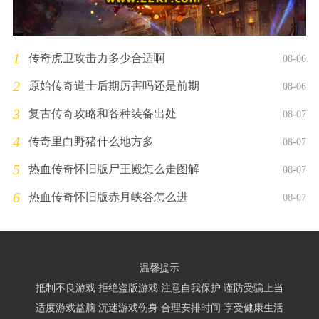
1
传奇虎卫攻击力多少合适啊
08-06
2
原始传奇道士后期厉害吗还是前期
08-06
3
复古传奇攻略和各种装备出处
08-07
4
传奇里白野猪什么地方多
08-07
5
热血传奇怀旧版尸王殿怎么走图解
08-07
6
热血传奇怀旧版赤月峡谷怎么进
08-07
温馨提示
抵制不良游戏 拒绝盗版游戏 注意自我保护 谨防受骗上当
适度游戏益脑 沉迷游戏伤身 合理安排时间 享受健康生活