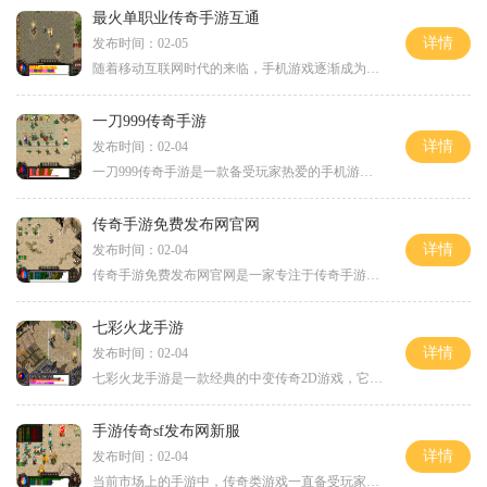
最火单职业传奇手游互通
详情
发布时间：02-05
随着移动互联网时代的来临，手机游戏逐渐成为人们生活中不可或缺的一部分。而在各类手机游戏中，传奇类手游一直深受玩家喜爱。而现最火的单职业传奇手游互通终于来到了我们身
一刀999传奇手游
详情
发布时间：02-04
一刀999传奇手游是一款备受玩家热爱的手机游戏，它在市场上拥有庞大的用户群体。游戏采用了传奇题材，再现了经典的游戏场景和玩法，让玩家们沉浸体验刺激的冒险乐趣。一刀999传
传奇手游免费发布网官网
详情
发布时间：02-04
传奇手游免费发布网官网是一家专注于传奇手游免费发布的平台，为广大玩家提供最新最全的游戏资讯和资源下载。无需任何费用，只要在官网注册成为会员，便可畅玩各种经典传奇手
七彩火龙手游
详情
发布时间：02-04
七彩火龙手游是一款经典的中变传奇2D游戏，它以传奇色彩浓郁的角色扮演为主题，拥有万人在线的游戏场景，让玩家可以进行多方面的互动。七彩火龙手游特别注重装备的细节设计，包
手游传奇sf发布网新服
详情
发布时间：02-04
当前市场上的手游中，传奇类游戏一直备受玩家们的追捧。而近期推出的手游传奇sf发布网新服更是让广大玩家们翘首以盼。作为一款经典的多人在线角色扮演游戏，新服将带给玩家们全