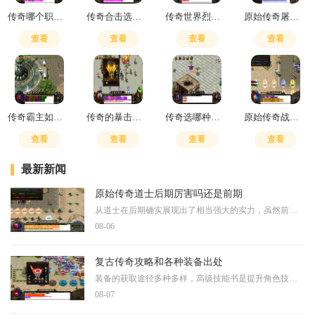
传奇哪个职业打金好打一点
传奇合击选什么组合技能好
传奇世界烈火好还是雷霆好用
原始传奇屠龙殿怎么去的啊
查看
查看
查看
查看
传奇霸主如何挣元宝
传奇的暴击加多少战力
传奇选哪种职业好
原始传奇战士加点攻略
查看
查看
查看
查看
最新新闻
原始传奇道士后期厉害吗还是前期
从道士在后期确实展现出了相当强大的实力，虽然前期可能显得有些平淡无奇，但一旦熬过了成长阶段，就会体验到完全不同的游戏感受。在刚开始游戏的时候，道士的爆发力确实不如
08-06
复古传奇攻略和各种装备出处
装备的获取途径多种多样，高级技能书是提升角色技能等级的重要道具，主要通过击败特定怪物获得，包括尸王、白野猪、沃玛卫士和邪恶钳虫，这些怪物是获取初级到中级技能书的主
08-07