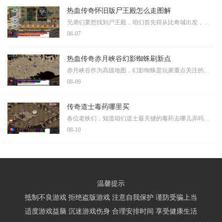
热血传奇怀旧版尸王殿怎么走图解
兄弟们要想找到尸王殿，咱们首先得从比奇城出发，往正右方前进就能看到废弃矿区的入口，具体的坐标位置在664,214附近。进入矿区后我们得特别留意路线选择，沿着通道拐一个弯千万
08-07
热血传奇赤月峡谷幻影蜘蛛刷新点
赤月峡谷作为高级地图，幻影蜘蛛是玩家重点关注的目标之一，其刷新位置具有特定规律。幻影蜘蛛通常出现在赤月峡谷的若干固定区域，主要包括峡谷广场、抉择之地、山谷秘道以及
08-09
传奇道士毒药哪里买
各位老铁们，知道咱们道士最关键的毒药去哪儿弄吗？小编这就给大家好好捋一捋。作为道士职业的核心技能，施毒术分为红毒和绿毒两种，红毒能降低敌人防御，绿毒则能让对方持续
08-10
温馨提示
抵制不良游戏 拒绝盗版游戏 注意自我保护 谨防受骗上当
适度游戏益脑 沉迷游戏伤身 合理安排时间 享受健康生活