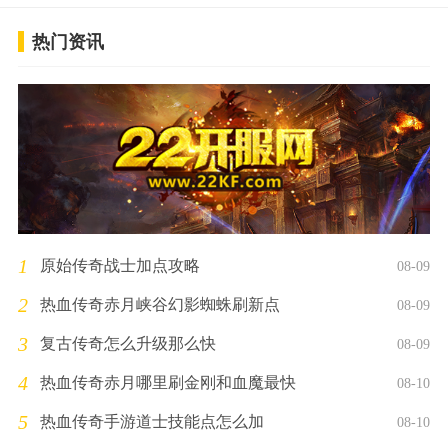
热门资讯
1
原始传奇战士加点攻略
08-09
2
热血传奇赤月峡谷幻影蜘蛛刷新点
08-09
3
复古传奇怎么升级那么快
08-09
4
热血传奇赤月哪里刷金刚和血魔最快
08-10
5
热血传奇手游道士技能点怎么加
08-10