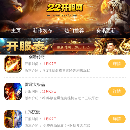
主页
新作发布
热门推荐
资讯更新
更新时间：2025-11-27
创游传奇
详情
开服时间：
11月/27日
版本介绍：
荐 2独创命格复古经典原味沉默
雷霆大极品
详情
开服时间：
11月/27日
版本介绍：
荐 终极全爆免费挂机自动？三职平衡
1.76沉默
详情
开服时间：
11月/27日
版本介绍：
免费自动拾取？+耐玩复古沉默