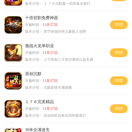
版本介绍：
１.７６沉默服一切装备全靠打
十倍切割免费神器
详情
开服时间：
11月/27日
版本介绍：
货币保值拒绝土豪散人顶赞
激战火龙单职业
详情
开服时间：
11月/27日
版本介绍：
上千奖励三天拿沙激情公益专属
原创沉默
详情
开服时间：
11月/27日
版本介绍：
沉默剧情专属烧脑
１７６完美精品
详情
开服时间：
11月/27日
版本介绍：
自动挂机自捡自回终极靠打
30米全满迷失