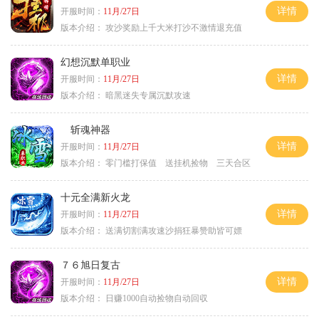
详情
开服时间：
11月/27日
版本介绍：
攻沙奖励上千大米打沙不激情退充值
幻想沉默单职业
详情
开服时间：
11月/27日
版本介绍：
暗黑迷失专属沉默攻速
斩魂神器
详情
开服时间：
11月/27日
版本介绍：
零门槛打保值 送挂机捡物 三天合区
十元全满新火龙
详情
开服时间：
11月/27日
版本介绍：
送满切割满攻速沙捐狂暴赞助皆可嫖
７６旭日复古
详情
开服时间：
11月/27日
版本介绍：
日赚1000自动捡物自动回収