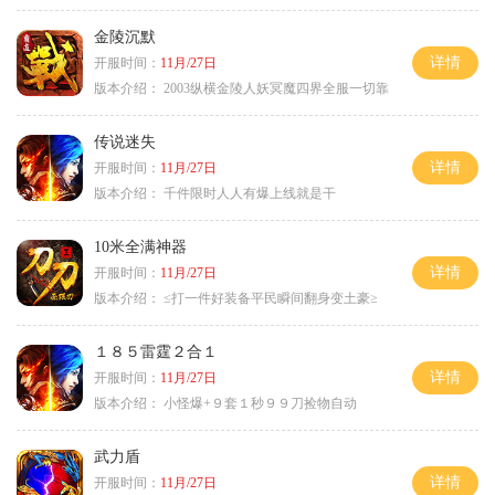
金陵沉默
详情
开服时间：
11月/27日
版本介绍：
2003纵横金陵人妖冥魔四界全服一切靠
传说迷失
详情
开服时间：
11月/27日
版本介绍：
千件限时人人有爆上线就是干
10米全满神器
详情
开服时间：
11月/27日
版本介绍：
≤打一件好装备平民瞬间翻身变土豪≥
１８５雷霆２合１
详情
开服时间：
11月/27日
版本介绍：
小怪爆+９套１秒９９刀捡物自动
武力盾
详情
开服时间：
11月/27日