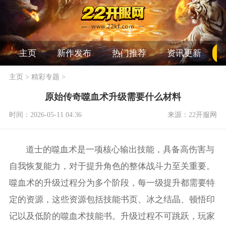
主页
新作发布
热门推荐
资讯更新
主页
>
精彩专题
>
原始传奇噬血术升级需要什么材料
时间：2026-05-11 04:36
来源：22开服网
道士的噬血术是一项核心输出技能，具备高伤害与
自我恢复能力，对于提升角色的整体战斗力至关重要。
噬血术的升级过程分为多个阶段，每一级提升都需要特
定的资源，这些资源包括技能书页、冰之结晶、顿悟印
记以及低阶的噬血术技能书。升级过程不可跳跃，玩家