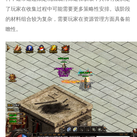
了玩家在收集过程中可能需要更多策略性安排。该阶段
的材料组合较为复杂，需要玩家在资源管理方面具备前
瞻性。