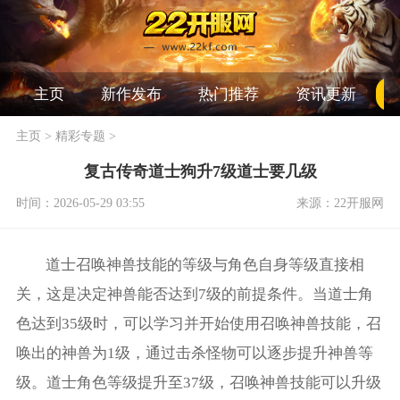
主页
新作发布
热门推荐
资讯更新
主页
>
精彩专题
>
复古传奇道士狗升7级道士要几级
时间：2026-05-29 03:55
来源：22开服网
道士召唤神兽技能的等级与角色自身等级直接相
关，这是决定神兽能否达到7级的前提条件。当道士角
色达到35级时，可以学习并开始使用召唤神兽技能，召
唤出的神兽为1级，通过击杀怪物可以逐步提升神兽等
级。道士角色等级提升至37级，召唤神兽技能可以升级