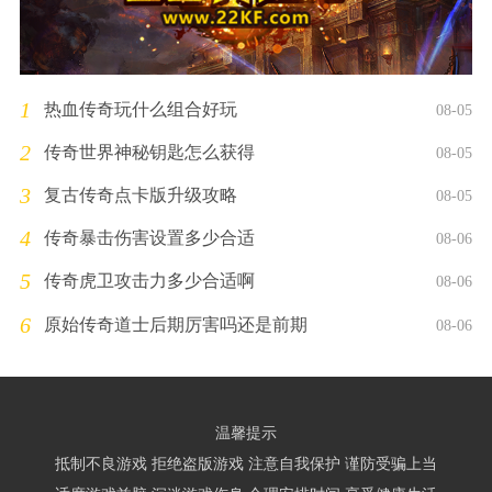
1
热血传奇玩什么组合好玩
08-05
2
传奇世界神秘钥匙怎么获得
08-05
3
复古传奇点卡版升级攻略
08-05
4
传奇暴击伤害设置多少合适
08-06
5
传奇虎卫攻击力多少合适啊
08-06
6
原始传奇道士后期厉害吗还是前期
08-06
温馨提示
抵制不良游戏 拒绝盗版游戏 注意自我保护 谨防受骗上当