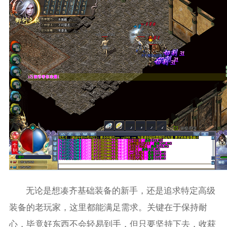
无论是想凑齐基础装备的新手，还是追求特定高级
装备的老玩家，这里都能满足需求。关键在于保持耐
心，毕竟好东西不会轻易到手，但只要坚持下去，收获