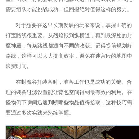
需要组队才能挑战成功，但回报绝对值得这样的努力。
对于想要在这里长期发展的玩家来说，掌握正确的
打宝路线很重要。从烈焰殿到纵横道，再到最深处的封
魔神殿，每条路线都通向不同的收获。记得提前规划好
路线，这样可以大大提高效率，避免在迷宫般的地图中
浪费时间。
在封魔谷打装备时，准备工作也是成功的关键。合
理的装备过滤设置能让背包空间得到最有效的利用。在
怪物倒下瞬间迅速判断哪些物品值得拾取，这种技巧需
要通过多次实践来熟练掌握。