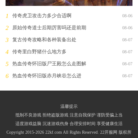
1
传奇虎卫攻击力多少合适啊
08-06
2
原始传奇道士后期厉害吗还是前期
08-06
3
复古传奇攻略和各种装备出处
08-07
4
传奇里白野猪什么地方多
08-07
5
热血传奇怀旧版尸王殿怎么走图解
08-07
6
热血传奇怀旧版赤月峡谷怎么进
08-07
温馨提示
抵制不良游戏 拒绝盗版游戏 注意自我保护 谨防受骗上当
适度游戏益脑 沉迷游戏伤身 合理安排时间 享受健康生活
Copyright 2015-2026 22kf.com All Rights Reserved. 22开服网 版权所