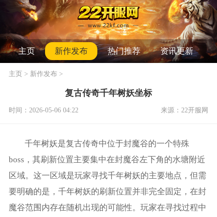
主页
新作发布
热门推荐
资讯更新
主页
>
新作发布
>
复古传奇千年树妖坐标
时间：2026-05-06 04:22
来源：22开服网
千年树妖是复古传奇中位于封魔谷的一个特殊
boss，其刷新位置主要集中在封魔谷左下角的水塘附近
区域。这一区域是玩家寻找千年树妖的主要地点，但需
要明确的是，千年树妖的刷新位置并非完全固定，在封
魔谷范围内存在随机出现的可能性。玩家在寻找过程中