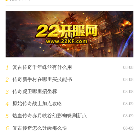
1
复古传奇千年蛛丝有什么用
08-08
2
传奇新手村在哪里买技能书
08-08
3
传奇虎卫哪里招坐标
08-08
4
原始传奇战士加点攻略
08-09
5
热血传奇赤月峡谷幻影蜘蛛刷新点
08-09
6
复古传奇怎么升级那么快
08-09