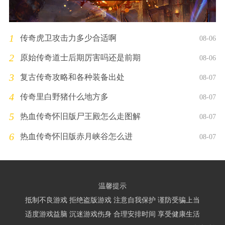
1
传奇虎卫攻击力多少合适啊
08-06
2
原始传奇道士后期厉害吗还是前期
08-06
3
复古传奇攻略和各种装备出处
08-07
4
传奇里白野猪什么地方多
08-07
5
热血传奇怀旧版尸王殿怎么走图解
08-07
6
热血传奇怀旧版赤月峡谷怎么进
08-07
温馨提示
抵制不良游戏 拒绝盗版游戏 注意自我保护 谨防受骗上当
适度游戏益脑 沉迷游戏伤身 合理安排时间 享受健康生活