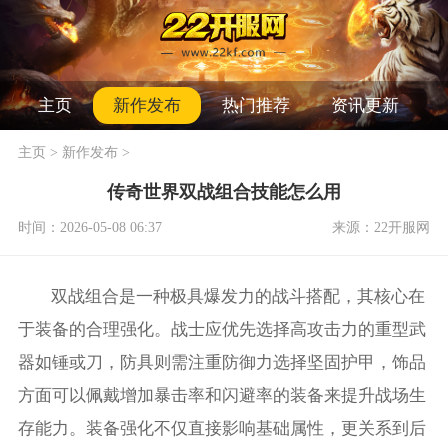
主页
新作发布
热门推荐
资讯更新
主页
>
新作发布
>
传奇世界双战组合技能怎么用
时间：2026-05-08 06:37
来源：22开服网
双战组合是一种极具爆发力的战斗搭配，其核心在
于装备的合理强化。战士应优先选择高攻击力的重型武
器如锤或刀，防具则需注重防御力选择坚固护甲，饰品
方面可以佩戴增加暴击率和闪避率的装备来提升战场生
存能力。装备强化不仅直接影响基础属性，更关系到后