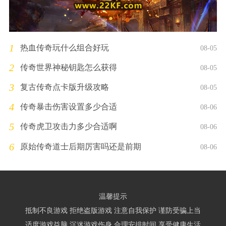
1
热血传奇玩什么组合好玩
08-05
2
传奇世界神秘钥匙怎么获得
08-05
3
复古传奇点卡版升级攻略
08-05
4
传奇暴击伤害设置多少合适
08-06
5
传奇虎卫攻击力多少合适啊
08-06
6
原始传奇道士后期厉害吗还是前期
08-06
温馨提示
抵制不良游戏 拒绝盗版游戏 注意自我保护 谨防受骗上当
适度游戏益脑 沉迷游戏伤身 合理安排时间 享受健康生活