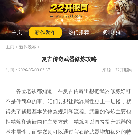
主页
新作发布
热门推荐
资讯更新
主页
>
新作发布
>
复古传奇武器修炼攻略
时间：2026-05-09 03:37
来源：22开服网
各位老铁都知道，在复古传奇里想把武器修炼好可
不是件简单的事。咱们要想让武器属性更上一层楼，就
得先了解最基本的修炼规则和流程。武器的修炼主要包
括精炼和镶嵌两种主要方式，精炼可以直接提升武器的
基本属性，而镶嵌则可以通过宝石给武器增加额外的特