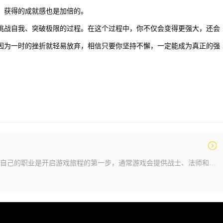
，获得的成就感也是加倍的。
挑战自我、突破极限的过程。在这个过程中，你不仅会变得更强大，还会
因为一时的挫折就轻易放弃，相信只要你坚持不懈，一定能成为真正的强
在传奇类游戏中选择适合自己的职业是开启游戏旅程的第一步，通常游戏会提供战士、法师和道士三种经典职业供玩家选择。每个职业都有独特的定位和特点，战士以近战物理攻击为主