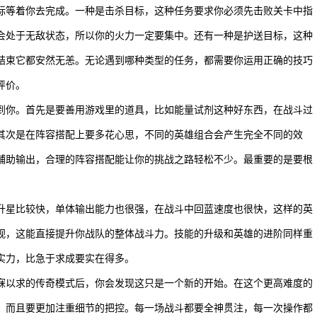
标等着你去完成。一种是击杀目标，这种任务要求你必须先击败关卡中指
会处于无敌状态，所以你的火力一定要集中。还有一种是护送目标，这种
结束它都安然无恙。无论遇到哪种类型的任务，都需要你运用正确的技巧
评价。
到你。首先是要善用游戏里的道具，比如能量试剂这种好东西，在战斗过
其次是在阵容搭配上要多花心思，不同的英雄组合会产生完全不同的效
辅助输出，合理的阵容搭配能让你的挑战之路轻松不少。最重要的是要根
升星比较快，单体输出能力也很强，在战斗中回蓝速度也很快，这样的英
视，这能直接提升你战队的整体战斗力。技能的升级和英雄的进阶同样重
实力，比急于求成要实在得多。
寐以求的传奇模式后，你会发现这只是一个新的开始。在这个更高难度的
，而且要更加注重细节的把控。每一场战斗都要全神贯注，每一次操作都