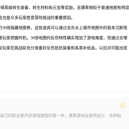
获得高级转生装备、转生材料和元宝等奖励，且爆率相较于普通地图有明
这也是众多玩家愿意冒险挑战的重要原因。
的30倍隐藏地图券，这些道具可以通过击杀水上城市地图中的我本沉默怪
要玩家把握时机。30倍地图的反伤特性确实增加了游戏难度，但通过合理
议玩家在挑战前充分准备好反伤抵抗装备和各类补给品，以应对可能出现
在传奇类游戏中选择适合自己的职业是开启游戏旅程的第一步，通常游戏会提供战士、法师和道士三种经典职业供玩家选择。每个职业都有独特的定位和特点，战士以近战物理攻击为主