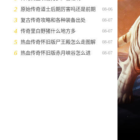
例
2
原始传奇道士后期厉害吗还是前期
08-06
3
复古传奇攻略和各种装备出处
08-07
4
传奇里白野猪什么地方多
08-07
5
热血传奇怀旧版尸王殿怎么走图解
08-07
6
热血传奇怀旧版赤月峡谷怎么进
08-07