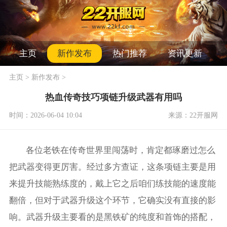
主页
新作发布
热门推荐
资讯更新
主页
>
新作发布
>
热血传奇技巧项链升级武器有用吗
时间：2026-06-04 10:04
来源：22开服网
各位老铁在传奇世界里闯荡时，肯定都琢磨过怎么
把武器变得更厉害。经过多方查证，这条项链主要是用
来提升技能熟练度的，戴上它之后咱们练技能的速度能
翻倍，但对于武器升级这个环节，它确实没有直接的影
响。武器升级主要看的是黑铁矿的纯度和首饰的搭配，