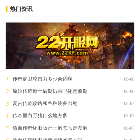
热门资讯
1
传奇虎卫攻击力多少合适啊
08-06
2
原始传奇道士后期厉害吗还是前期
08-06
3
复古传奇攻略和各种装备出处
08-07
4
传奇里白野猪什么地方多
08-07
5
热血传奇怀旧版尸王殿怎么走图解
08-07