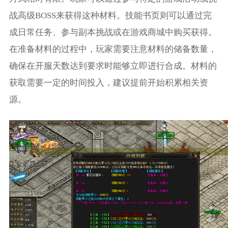
战高级BOSS来获得这种材料。技能书页则可以通过完
成日常任务、参与副本挑战或在游戏商城中购买获得。
在准备材料的过程中，玩家需要注意材料的储备数量，
确保在开服天数达到要求时能够立即进行合成。材料的
获取需要一定的时间投入，建议提前开始积累相关资
源。