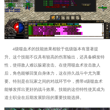
4级噬血术的技能效果相较于低级版本有显著提
升。这个技能不仅具有较高的伤害输出，还具备瞬发特
性，使得敌人难以躲避攻击。在使用噬血术攻击敌人
后，角色能够回复自身体力，这在持久战斗中尤为重
要。特别是在玩家之间的对战环节中，携带4级噬血术
能够发挥出更好的战斗效果。技能的这些特性使其成为
道士职业在后期发展阶段的重要技能选择。