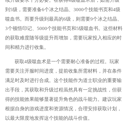
续升级要求十分必要。在获得4级噬血术后，如需升级
到5级，需要准备6个冰之结晶、3000个技能书页和4级
噬血书。而要升级到最高的6级，则需要9个冰之结晶、
3个顿悟印记、5000个技能书页和5级噬血书。这些材料
的获取难度随等级提升而增加，需要玩家投入相应的时
间和精力进行收集。
获取4级噬血术是一个需要耐心准备的过程。玩家
需要关注开服时间进度，提前收集所需材料，并在条件
满足时及时进行合成。这个技能作为道士职业的重要输
出手段，其获取和升级过程虽然具有一定挑战性，但获
得的技能效果能够显著提升角色的战斗能力。建议玩家
根据自身的游戏进度和资源情况，合理安排获取计划，
以最大限度地发挥这个技能的战斗价值。