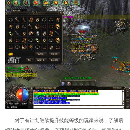
对于有计划继续提升技能等级的玩家来说，了解后