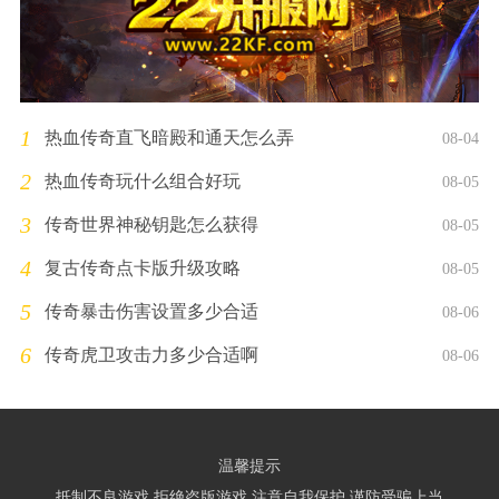
1
热血传奇直飞暗殿和通天怎么弄
08-04
2
热血传奇玩什么组合好玩
08-05
3
传奇世界神秘钥匙怎么获得
08-05
4
复古传奇点卡版升级攻略
08-05
5
传奇暴击伤害设置多少合适
08-06
6
传奇虎卫攻击力多少合适啊
08-06
温馨提示
抵制不良游戏 拒绝盗版游戏 注意自我保护 谨防受骗上当