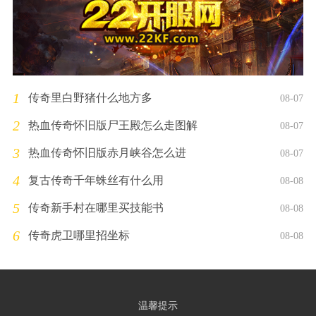
1
传奇里白野猪什么地方多
08-07
2
热血传奇怀旧版尸王殿怎么走图解
08-07
3
热血传奇怀旧版赤月峡谷怎么进
08-07
4
复古传奇千年蛛丝有什么用
08-08
5
传奇新手村在哪里买技能书
08-08
6
传奇虎卫哪里招坐标
08-08
温馨提示